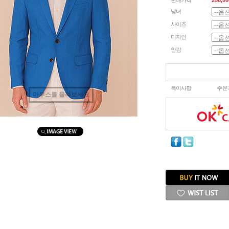
판매가격
258,00
남녀
사이즈
디자인
안감
특이사항
주문
마우스를 올려보세요