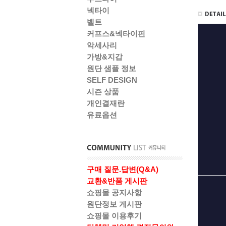
넥타이
벨트
커프스&넥타이핀
악세사리
가방&지갑
원단 샘플 정보
SELF DESIGN
시즌 상품
개인결재란
유료옵션
구매 질문.답변(Q&A)
교환&반품 게시판
쇼핑몰 공지사항
원단정보 게시판
쇼핑몰 이용후기