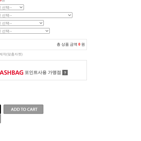
0
원
총 상품 금액
0
원
제작(맞춤자켓)
포인트사용 가맹점
?