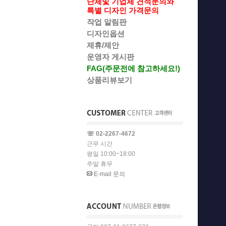
단체및 기업체 견적문의와
특별 디자인 가격문의
작업 알림판
디자인옵션
제휴/제안
운영자 게시판
FAG(주문전에 참고하세요!)
상품리뷰보기
☏ 02-2267-4672
근무 시간
평일 10:00~18:00
주말 휴무
E-mail 문의