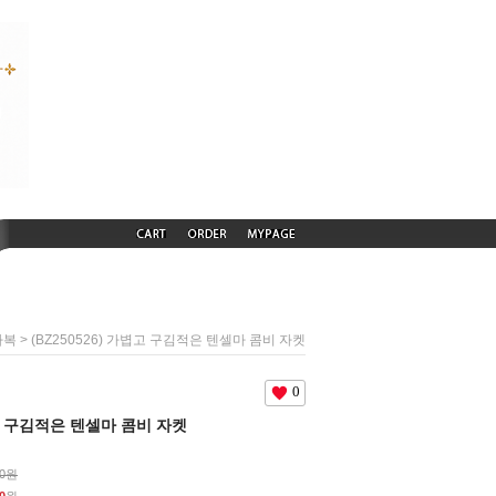
> (BZ250526) 가볍고 구김적은 텐셀마 콤비 자켓
하복
0
볍고 구김적은 텐셀마 콤비 자켓
00원