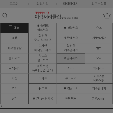
로그인
회원가입
마이페이지
최근본상품
♠ 솔리드
메뉴
♥ 정장셔츠
슈즈
실크셔츠
화려한
정장
캐주얼 셔츠
가방&지갑
무늬 실크셔츠
디자인
화려한
화려한정장
벨트
배색실크셔츠
캐주얼셔츠
핫픽스
콤비세트
# 망사셔츠
모자
실크셔츠
♬ 특수복
★ 턱시도
넥타이
액세서리
(무대.공연,댄스)
커프스&
루프타이
자켓
스카프
넥타이핀
조끼
♠ 코트
♥ 정장바지
캐주얼바지
점퍼
♣유니폼,단체복
원단정보
♡ Woman
ㅌ