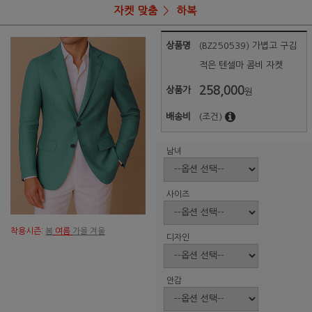
자켓 맞춤
하복
상품명
(BZ250539) 가볍고 구김
적은 텐셀마 콤비 자켓
258,000
상품가
원
배송비
(조건)
남녀
사이즈
착용시즌:
봄
여름
가을 겨울
디자인
안감