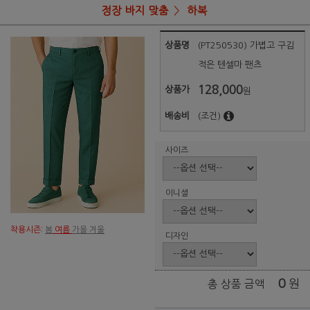
정장 바지 맞춤
하복
상품명
(PT250530) 가볍고 구김
적은 텐셀마 팬츠
128,000
상품가
원
배송비
(조건)
사이즈
이니셜
착용시즌:
봄
여름
가을 겨울
디자인
0
원
총 상품 금액