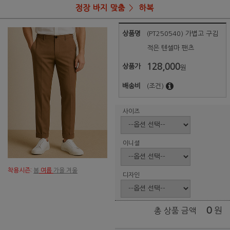
정장 바지 맞춤
하복
상품명
(PT250540) 가볍고 구김
적은 텐셀마 팬츠
128,000
상품가
원
배송비
(조건)
사이즈
이니셜
착용시즌:
봄
여름
가을 겨울
디자인
0
원
총 상품 금액