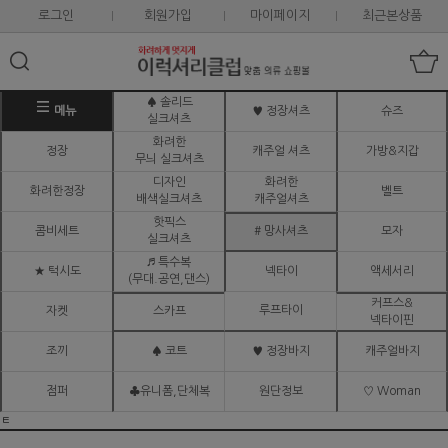
로그인
회원가입
마이페이지
최근본상품
♠ 솔리드
메뉴
♥ 정장셔츠
슈즈
실크셔츠
화려한
정장
캐주얼 셔츠
가방&지갑
무늬 실크셔츠
디자인
화려한
화려한정장
벨트
배색실크셔츠
캐주얼셔츠
핫픽스
콤비세트
# 망사셔츠
모자
실크셔츠
♬ 특수복
★ 턱시도
넥타이
액세서리
(무대.공연,댄스)
커프스&
루프타이
자켓
스카프
넥타이핀
조끼
♠ 코트
♥ 정장바지
캐주얼바지
점퍼
♣유니폼,단체복
원단정보
♡ Woman
ㅌ