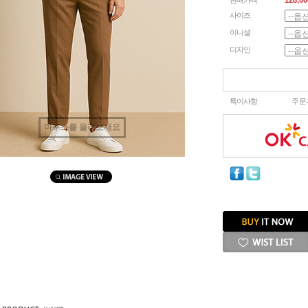
판매가격
128,00
사이즈
이니셜
디자인
특이사항
주문
마우스를 올려보세요