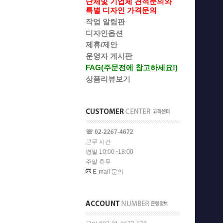
단체및 기업체 견적문의와
특별 디자인 가격문의
작업 알림판
디자인옵션
제휴/제안
운영자 게시판
FAG(주문전에 참고하세요!)
상품리뷰보기
☏ 02-2267-4672
근무 시간
평일 10:00~18:00
주말 휴무
E-mail 문의