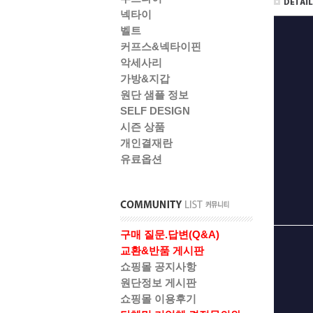
넥타이
벨트
커프스&넥타이핀
악세사리
가방&지갑
원단 샘플 정보
SELF DESIGN
시즌 상품
개인결재란
유료옵션
구매 질문.답변(Q&A)
교환&반품 게시판
쇼핑몰 공지사항
원단정보 게시판
쇼핑몰 이용후기