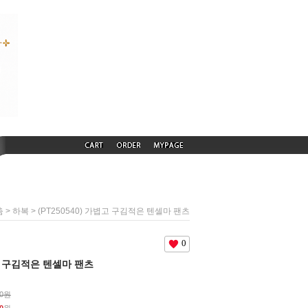
>
> (PT250540) 가볍고 구김적은 텐셀마 팬츠
춤
하복
0
볍고 구김적은 텐셀마 팬츠
00원