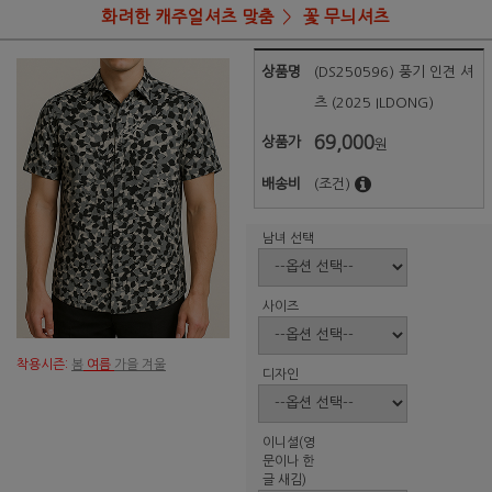
화려한 캐주얼셔츠 맞춤
꽃 무늬셔츠
상품명
(DS250596) 풍기 인견 셔
츠 (2025 ILDONG)
69,000
상품가
원
배송비
(조건)
남녀 선택
사이즈
착용시즌:
봄
여름
가을 겨울
디자인
이니셜(영
문이나 한
글 새김)