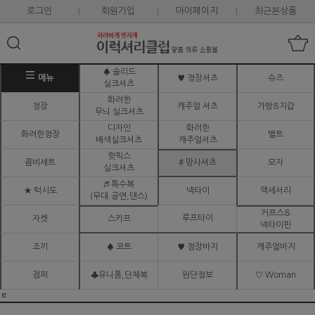
로그인
회원가입
마이페이지
최근본상품
♠ 솔리드
메뉴
♥ 정장셔츠
슈즈
실크셔츠
화려한
정장
캐주얼 셔츠
가방&지갑
무늬 실크셔츠
디자인
화려한
화려한정장
벨트
배색실크셔츠
캐주얼셔츠
핫픽스
콤비세트
# 망사셔츠
모자
실크셔츠
♬ 특수복
★ 턱시도
넥타이
액세서리
(무대.공연,댄스)
커프스&
루프타이
자켓
스카프
넥타이핀
조끼
♠ 코트
♥ 정장바지
캐주얼바지
점퍼
♣유니폼,단체복
원단정보
♡ Woman
ㅌ