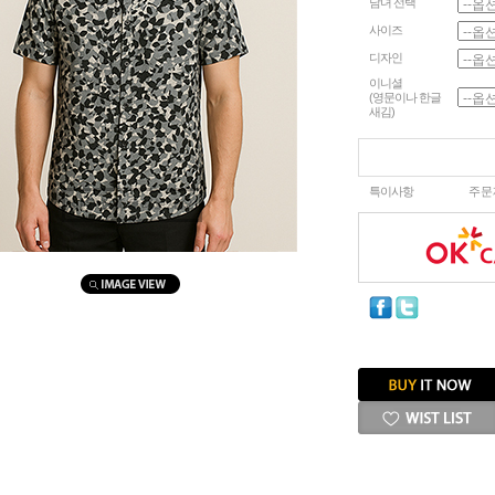
남녀 선택
사이즈
디자인
이니셜
(영문이나 한글
새김)
특이사항
주문
마우스를 올려보세요