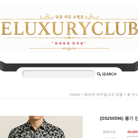
>
>
Home
화려한 캐주얼셔츠 맞춤
꽃 무
(DS250596) 풍기 
판매가격
69,000