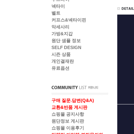
넥타이
벨트
커프스&넥타이핀
악세사리
가방&지갑
원단 샘플 정보
SELF DESIGN
시즌 상품
개인결재란
유료옵션
구매 질문.답변(Q&A)
교환&반품 게시판
쇼핑몰 공지사항
원단정보 게시판
쇼핑몰 이용후기