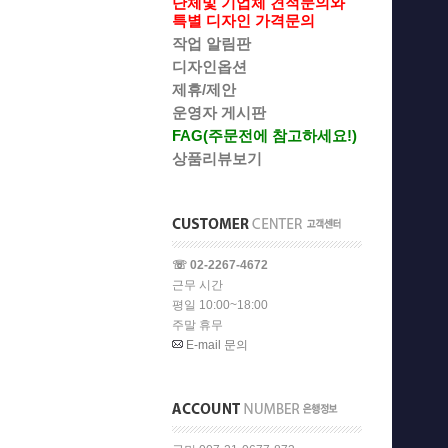
단체및 기업체 견적문의와
특별 디자인 가격문의
작업 알림판
디자인옵션
제휴/제안
운영자 게시판
FAG(주문전에 참고하세요!)
상품리뷰보기
☏ 02-2267-4672
근무 시간
평일 10:00~18:00
주말 휴무
E-mail 문의