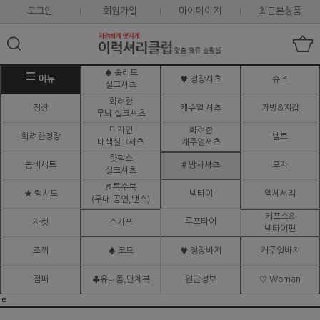
로그인
회원가입
마이페이지
최근본상품
♠ 솔리드
메뉴
♥ 정장셔츠
슈즈
실크셔츠
화려한
정장
캐주얼 셔츠
가방&지갑
무늬 실크셔츠
디자인
화려한
화려한정장
벨트
배색실크셔츠
캐주얼셔츠
핫픽스
콤비세트
# 망사셔츠
모자
실크셔츠
♬ 특수복
★ 턱시도
넥타이
액세서리
(무대.공연,댄스)
커프스&
루프타이
자켓
스카프
넥타이핀
조끼
♠ 코트
♥ 정장바지
캐주얼바지
점퍼
♣유니폼,단체복
원단정보
♡ Woman
ㅌ