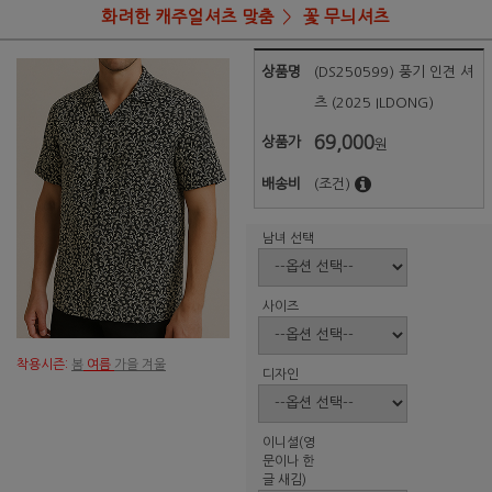
화려한 캐주얼셔츠 맞춤
꽃 무늬셔츠
상품명
(DS250599) 풍기 인견 셔
츠 (2025 ILDONG)
69,000
상품가
원
배송비
(조건)
남녀 선택
사이즈
착용시즌:
봄
여름
가을 겨울
디자인
이니셜(영
문이나 한
글 새김)