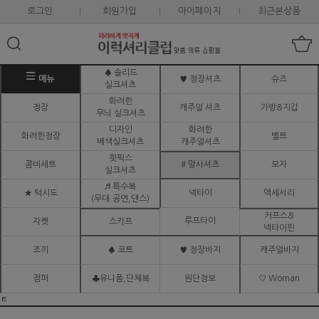
로그인
회원가입
마이페이지
최근본상품
♠ 솔리드
메뉴
♥ 정장셔츠
슈즈
실크셔츠
화려한
정장
캐주얼 셔츠
가방&지갑
무늬 실크셔츠
디자인
화려한
화려한정장
벨트
배색실크셔츠
캐주얼셔츠
핫픽스
콤비세트
# 망사셔츠
모자
실크셔츠
♬ 특수복
★ 턱시도
넥타이
액세서리
(무대.공연,댄스)
커프스&
루프타이
자켓
스카프
넥타이핀
조끼
♠ 코트
♥ 정장바지
캐주얼바지
점퍼
♣유니폼,단체복
원단정보
♡ Woman
ㅌ