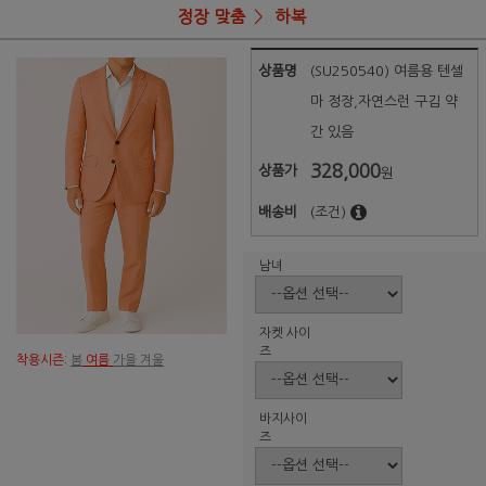
정장 맞춤
하복
상품명
(SU250540) 여름용 텐셀
마 정장,자연스런 구김 약
간 있음
328,000
상품가
원
배송비
(조건)
남녀
자켓 사이
즈
착용시즌:
봄
여름
가을 겨울
바지사이
즈