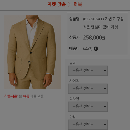
자켓 맞춤
하복
상품명
(BZ250541) 가볍고 구김
적은 텐셀마 콤비 자켓
258,000
상품가
원
배송비
(조건)
남녀
사이즈
착용시즌:
봄
여름
가을 겨울
디자인
안감