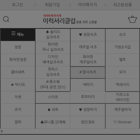
로그인
회원가입
마이페이지
최근본상품
♠ 솔리드
메뉴
♥ 정장셔츠
슈즈
실크셔츠
화려한
정장
캐주얼 셔츠
가방&지갑
무늬 실크셔츠
디자인
화려한
화려한정장
벨트
배색실크셔츠
캐주얼셔츠
핫픽스
콤비세트
# 망사셔츠
모자
실크셔츠
♬ 특수복
★ 턱시도
넥타이
액세서리
(무대.공연,댄스)
커프스&
루프타이
자켓
스카프
넥타이핀
조끼
♠ 코트
♥ 정장바지
캐주얼바지
점퍼
♣유니폼,단체복
원단정보
♡ Woman
ㅌ