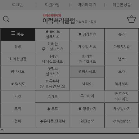
로그인
회원가입
마이페이지
최근본상품
♠ 솔리드
메뉴
♥ 정장셔츠
슈즈
실크셔츠
화려한
정장
캐주얼 셔츠
가방&지갑
무늬 실크셔츠
디자인
화려한
화려한정장
벨트
배색실크셔츠
캐주얼셔츠
핫픽스
콤비세트
# 망사셔츠
모자
실크셔츠
♬ 특수복
★ 턱시도
넥타이
액세서리
(무대.공연,댄스)
커프스&
루프타이
자켓
스카프
넥타이핀
조끼
♠ 코트
♥ 정장바지
캐주얼바지
점퍼
♣유니폼,단체복
원단정보
♡ Woman
ㅌ