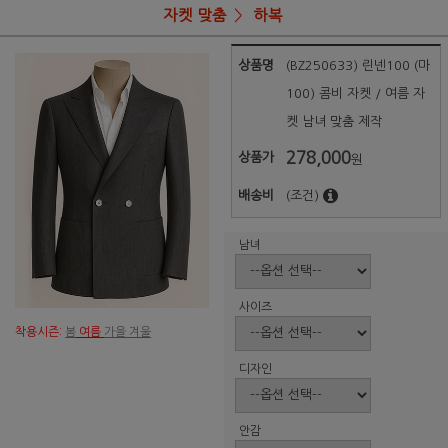
자켓 맞춤
하복
상품명
(BZ250633) 린넨100 (마
100) 콤비 자켓 / 여름 자
켓 남녀 맞춤 제작
278,000
상품가
원
배송비
(조건)
남녀
사이즈
착용시즌:
봄
여름
가을 겨울
디자인
안감