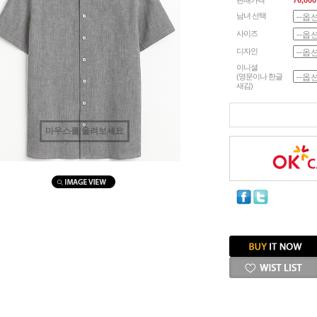
판매가격
76,000
남녀 선택
사이즈
디자인
이니셜
(영문이나 한글
새김)
마우스를 올려보세요