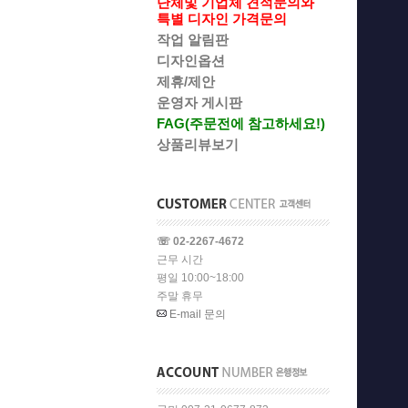
단체및 기업체 견적문의와
특별 디자인 가격문의
작업 알림판
디자인옵션
제휴/제안
운영자 게시판
FAG(주문전에 참고하세요!)
상품리뷰보기
☏ 02-2267-4672
근무 시간
평일 10:00~18:00
주말 휴무
E-mail 문의