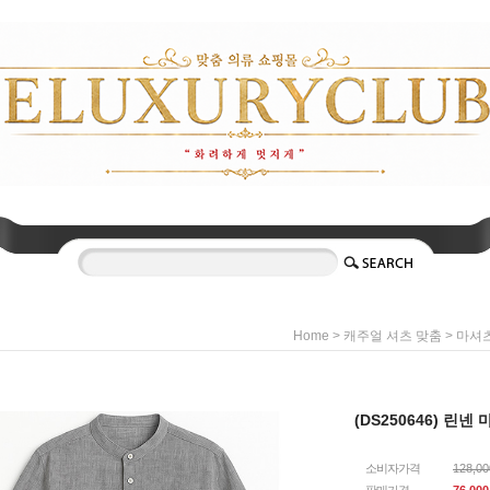
>
>
Home
캐주얼 셔츠 맞춤
마셔
(DS250646) 린넨
소비자가격
128,0