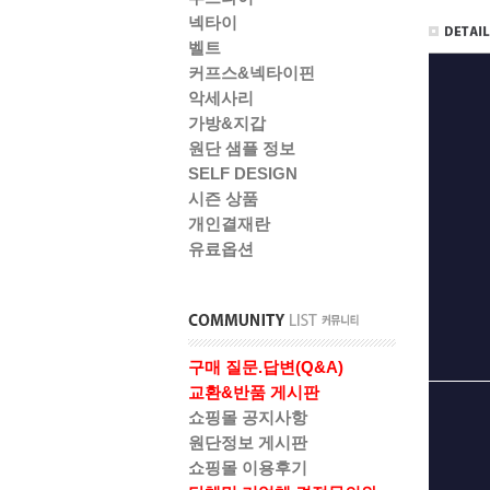
넥타이
벨트
커프스&넥타이핀
악세사리
가방&지갑
원단 샘플 정보
SELF DESIGN
시즌 상품
개인결재란
유료옵션
구매 질문.답변(Q&A)
교환&반품 게시판
쇼핑몰 공지사항
원단정보 게시판
쇼핑몰 이용후기