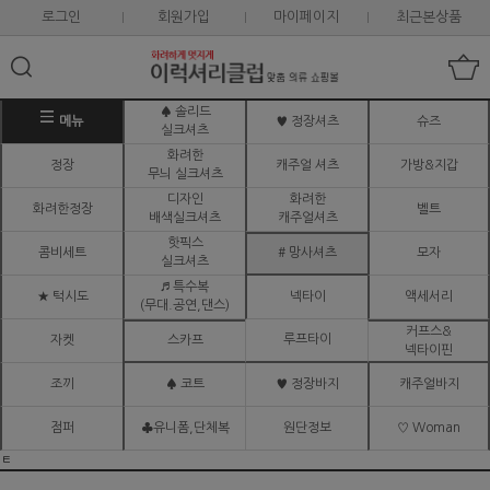
로그인
회원가입
마이페이지
최근본상품
♠ 솔리드
메뉴
♥ 정장셔츠
슈즈
실크셔츠
화려한
정장
캐주얼 셔츠
가방&지갑
무늬 실크셔츠
디자인
화려한
화려한정장
벨트
배색실크셔츠
캐주얼셔츠
핫픽스
콤비세트
# 망사셔츠
모자
실크셔츠
♬ 특수복
★ 턱시도
넥타이
액세서리
(무대.공연,댄스)
커프스&
루프타이
자켓
스카프
넥타이핀
조끼
♠ 코트
♥ 정장바지
캐주얼바지
점퍼
♣유니폼,단체복
원단정보
♡ Woman
ㅌ