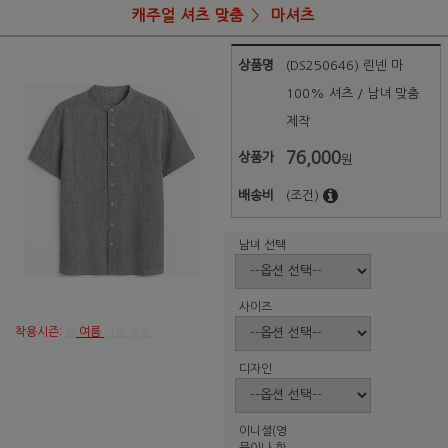
캐주얼 셔츠 맞춤
마셔츠
상품명
(DS250646) 린넨 마
100% 셔츠 / 남녀 맞춤
제작
76,000
상품가
원
배송비
(조건)
남녀 선택
사이즈
착용시즌:
봄
여름
가을 겨울
디자인
이니셜(영
문이나 한