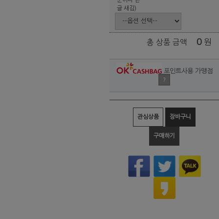
글 새김)
0
원
총 상품 금액
포인트사용 가맹점
?
관심상품
장바구니
구매하기