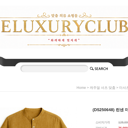
>
>
Home
캐주얼 셔츠 맞춤
마셔
(DS250648) 린넨
소비자가격
128,0