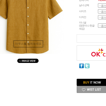
판매가격
76,000
남녀 선택
사이즈
디자인
이니셜
(영문이나 한글
새김)
마우스를 올려보세요