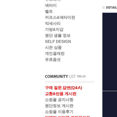
넥타이
벨트
커프스&넥타이핀
악세사리
가방&지갑
원단 샘플 정보
SELF DESIGN
시즌 상품
개인결재란
유료옵션
구매 질문.답변(Q&A)
교환&반품 게시판
쇼핑몰 공지사항
원단정보 게시판
쇼핑몰 이용후기