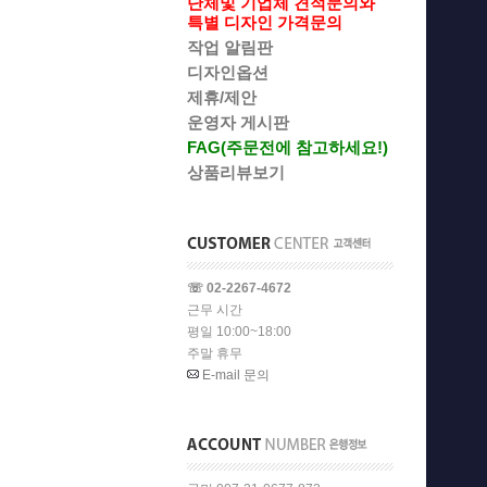
단체및 기업체 견적문의와
특별 디자인 가격문의
작업 알림판
디자인옵션
제휴/제안
운영자 게시판
FAG(주문전에 참고하세요!)
상품리뷰보기
☏ 02-2267-4672
근무 시간
평일 10:00~18:00
주말 휴무
E-mail 문의