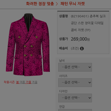
화려한 정장 맞춤
패턴 무늬 자켓
상품명
(BZ190401) 춘추복 실크
공단 스판 장미꽃 디테일
콤비 자켓 (TP)
269,000
상품가
원
배송비
(조건)
남녀
사이즈
착용시즌:
봄
여름
가을
겨울
디자인
안감