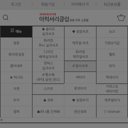
로그인
회원가입
마이페이지
최근본상품
♠ 솔리드
메뉴
♥ 정장셔츠
슈즈
실크셔츠
화려한
정장
캐주얼 셔츠
가방&지갑
무늬 실크셔츠
디자인
화려한
화려한정장
벨트
배색실크셔츠
캐주얼셔츠
핫픽스
콤비세트
# 망사셔츠
모자
실크셔츠
♬ 특수복
★ 턱시도
넥타이
액세서리
(무대.공연,댄스)
커프스&
루프타이
자켓
스카프
넥타이핀
조끼
♠ 코트
♥ 정장바지
캐주얼바지
점퍼
♣유니폼,단체복
원단정보
♡ Woman
ㅌ