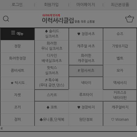
로그인
회원가입
마이페이지
최근본상품
♠ 솔리드
메뉴
♥ 정장셔츠
슈즈
실크셔츠
화려한
정장
캐주얼 셔츠
가방&지갑
무늬 실크셔츠
디자인
화려한
화려한정장
벨트
배색실크셔츠
캐주얼셔츠
핫픽스
콤비세트
# 망사셔츠
모자
실크셔츠
♬ 특수복
★ 턱시도
넥타이
액세서리
(무대.공연,댄스)
커프스&
루프타이
자켓
스카프
넥타이핀
조끼
♠ 코트
♥ 정장바지
캐주얼바지
점퍼
♣유니폼,단체복
원단정보
♡ Woman
ㅌ