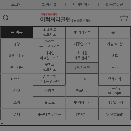
로그인
회원가입
마이페이지
최근본상품
♠ 솔리드
메뉴
♥ 정장셔츠
슈즈
실크셔츠
화려한
정장
캐주얼 셔츠
가방&지갑
무늬 실크셔츠
디자인
화려한
화려한정장
벨트
배색실크셔츠
캐주얼셔츠
핫픽스
콤비세트
# 망사셔츠
모자
실크셔츠
♬ 특수복
★ 턱시도
넥타이
액세서리
(무대.공연,댄스)
커프스&
루프타이
자켓
스카프
넥타이핀
조끼
♠ 코트
♥ 정장바지
캐주얼바지
점퍼
♣유니폼,단체복
원단정보
♡ Woman
ㅌ