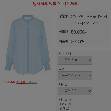
망사셔츠 맞춤
쉬폰셔츠
상품명
(DS250908) 쉬폰 망사 셔
츠 SD VIVIAN_517
89,000
상품가
원
배송비
(조건)
남녀 선택
사이즈
착용시즌:
봄
여름
가을 겨울
디자인
이니셜(영
문이나 한
글 새김)