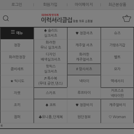
로그인
회원가입
마이페이지
최근본상품
♠ 솔리드
메뉴
♥ 정장셔츠
슈즈
실크셔츠
화려한
정장
캐주얼 셔츠
가방&지갑
무늬 실크셔츠
디자인
화려한
화려한정장
벨트
배색실크셔츠
캐주얼셔츠
핫픽스
콤비세트
# 망사셔츠
모자
실크셔츠
♬ 특수복
★ 턱시도
넥타이
액세서리
(무대.공연,댄스)
커프스&
루프타이
자켓
스카프
넥타이핀
조끼
♠ 코트
♥ 정장바지
캐주얼바지
점퍼
♣유니폼,단체복
원단정보
♡ Woman
ㅌ