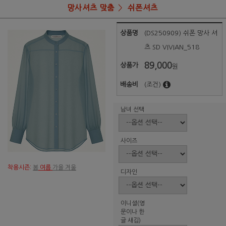
망사셔츠 맞춤
쉬폰셔츠
상품명
(DS250909) 쉬폰 망사 셔
츠 SD VIVIAN_518
89,000
상품가
원
배송비
(조건)
남녀 선택
사이즈
착용시즌:
봄
여름
가을 겨울
디자인
이니셜(영
문이나 한
글 새김)