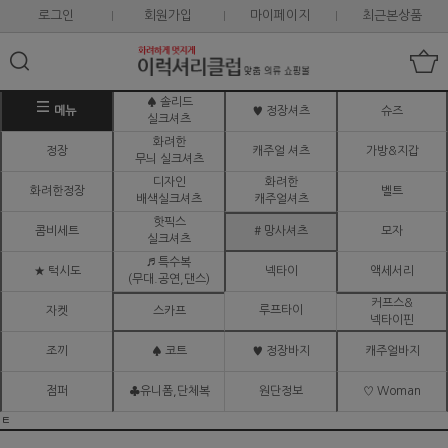
로그인
회원가입
마이페이지
최근본상품
♠ 솔리드
메뉴
♥ 정장셔츠
슈즈
실크셔츠
화려한
정장
캐주얼 셔츠
가방&지갑
무늬 실크셔츠
디자인
화려한
화려한정장
벨트
배색실크셔츠
캐주얼셔츠
핫픽스
콤비세트
# 망사셔츠
모자
실크셔츠
♬ 특수복
★ 턱시도
넥타이
액세서리
(무대.공연,댄스)
커프스&
루프타이
자켓
스카프
넥타이핀
조끼
♠ 코트
♥ 정장바지
캐주얼바지
점퍼
♣유니폼,단체복
원단정보
♡ Woman
ㅌ