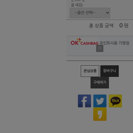
글 새김)
0
원
총 상품 금액
포인트사용 가맹점
?
관심상품
장바구니
구매하기