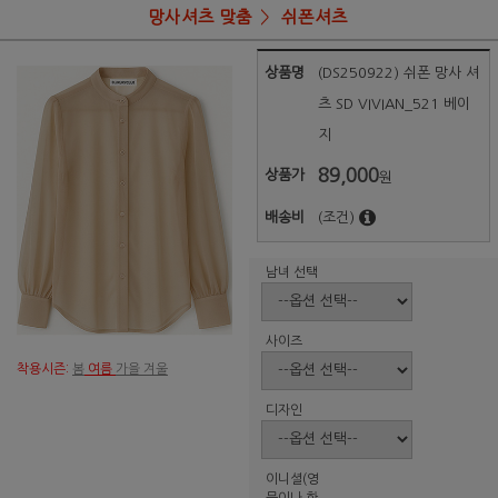
망사셔츠 맞춤
쉬폰셔츠
상품명
(DS250922) 쉬폰 망사 셔
츠 SD VIVIAN_521 베이
지
89,000
상품가
원
배송비
(조건)
남녀 선택
사이즈
착용시즌:
봄
여름
가을 겨울
디자인
이니셜(영
문이나 한