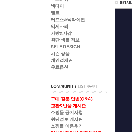
넥타이
벨트
커프스&넥타이핀
악세사리
가방&지갑
원단 샘플 정보
SELF DESIGN
시즌 상품
개인결재란
유료옵션
구매 질문.답변(Q&A)
교환&반품 게시판
쇼핑몰 공지사항
원단정보 게시판
쇼핑몰 이용후기