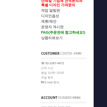
단체및 기업체 견적문의와
특별 디자인 가격문의
작업 알림판
디자인옵션
제휴/제안
운영자 게시판
FAG(주문전에 참고하세요!)
상품리뷰보기
☏ 02-2267-4672
근무 시간
평일 10:00~18:00
주말 휴무
E-mail 문의