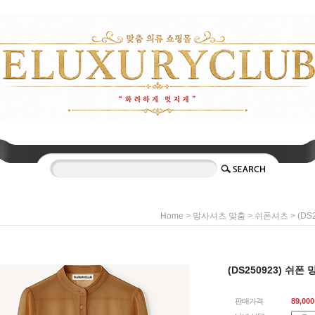
>
>
> (D
Home
망사셔츠 맞춤
쉬폰셔츠
(DS250923) 쉬폰
판매가격
89,000