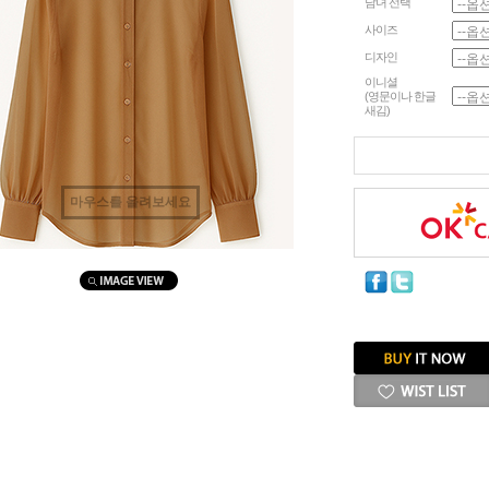
남녀 선택
사이즈
디자인
이니셜
(영문이나 한글
새김)
마우스를 올려보세요