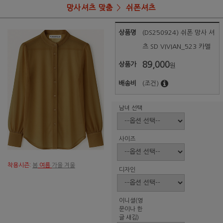
망사셔츠 맞춤
쉬폰셔츠
상품명
(DS250924) 쉬폰 망사 셔
츠 SD VIVIAN_523 카멜
89,000
상품가
원
배송비
(조건)
남녀 선택
사이즈
착용시즌:
봄
여름
가을 겨울
디자인
이니셜(영
문이나 한
글 새김)