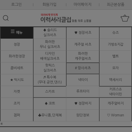
로그인
회원가입
마이페이지
최근본상품
♠ 솔리드
메뉴
♥ 정장셔츠
슈즈
실크셔츠
화려한
정장
캐주얼 셔츠
가방&지갑
무늬 실크셔츠
디자인
화려한
화려한정장
벨트
배색실크셔츠
캐주얼셔츠
핫픽스
콤비세트
# 망사셔츠
모자
실크셔츠
♬ 특수복
★ 턱시도
넥타이
액세서리
(무대.공연,댄스)
커프스&
루프타이
자켓
스카프
넥타이핀
조끼
♠ 코트
♥ 정장바지
캐주얼바지
점퍼
♣유니폼,단체복
원단정보
♡ Woman
ㅌ