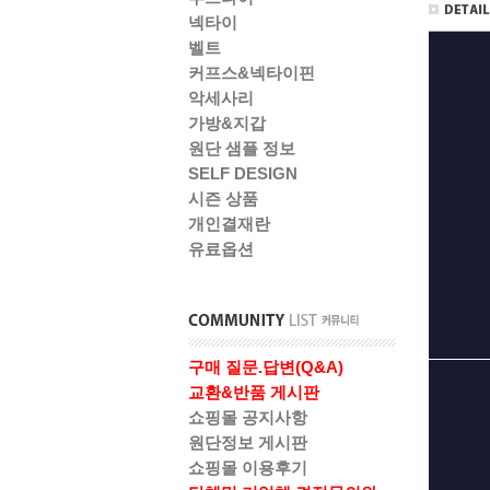
넥타이
벨트
커프스&넥타이핀
악세사리
가방&지갑
원단 샘플 정보
SELF DESIGN
시즌 상품
개인결재란
유료옵션
구매 질문.답변(Q&A)
교환&반품 게시판
쇼핑몰 공지사항
원단정보 게시판
쇼핑몰 이용후기