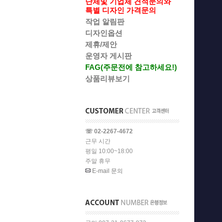
단체및 기업체 견적문의와
특별 디자인 가격문의
작업 알림판
디자인옵션
제휴/제안
운영자 게시판
FAG(주문전에 참고하세요!)
상품리뷰보기
☏ 02-2267-4672
근무 시간
평일 10:00~18:00
주말 휴무
E-mail 문의