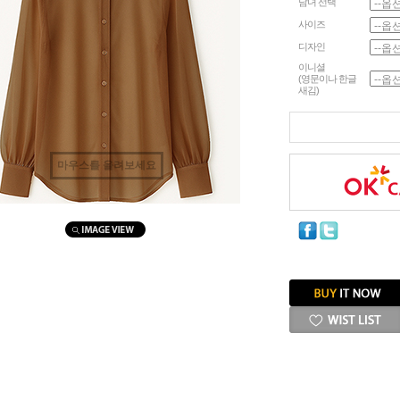
남녀 선택
사이즈
디자인
이니셜
(영문이나 한글
새김)
마우스를 올려보세요