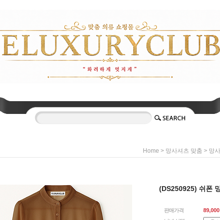
>
>
Home
망사셔츠 맞춤
망
(DS250925) 쉬폰 
판매가격
89,000