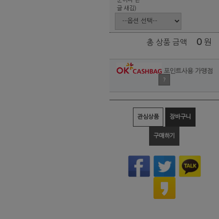
글 새김)
0
원
총 상품 금액
포인트사용 가맹점
?
관심상품
장바구니
구매하기