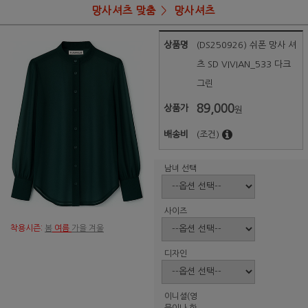
망사셔츠 맞춤
망사셔츠
상품명
(DS250926) 쉬폰 망사 셔
츠 SD VIVIAN_533 다크
그린
89,000
상품가
원
배송비
(조건)
남녀 선택
사이즈
착용시즌:
봄
여름
가을 겨울
디자인
이니셜(영
문이나 한