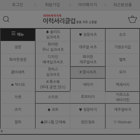
로그인
회원가입
마이페이지
최근본상품
♠ 솔리드
메뉴
♥ 정장셔츠
슈즈
실크셔츠
화려한
정장
캐주얼 셔츠
가방&지갑
무늬 실크셔츠
디자인
화려한
화려한정장
벨트
배색실크셔츠
캐주얼셔츠
핫픽스
콤비세트
# 망사셔츠
모자
실크셔츠
♬ 특수복
★ 턱시도
넥타이
액세서리
(무대.공연,댄스)
커프스&
루프타이
자켓
스카프
넥타이핀
조끼
♠ 코트
♥ 정장바지
캐주얼바지
점퍼
♣유니폼,단체복
원단정보
♡ Woman
ㅌ