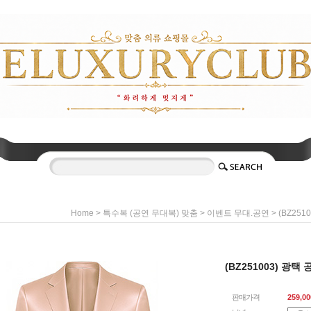
>
>
> (BZ25
Home
특수복 (공연 무대복) 맞춤
이벤트 무대.공연
(BZ251003) 광택
판매가격
259,00