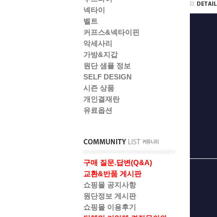
넥타이
벨트
커프스&넥타이핀
악세사리
가방&지갑
원단 샘플 정보
SELF DESIGN
시즌 상품
개인결재란
유료옵션
구매 질문.답변(Q&A)
교환&반품 게시판
쇼핑몰 공지사항
원단정보 게시판
쇼핑몰 이용후기