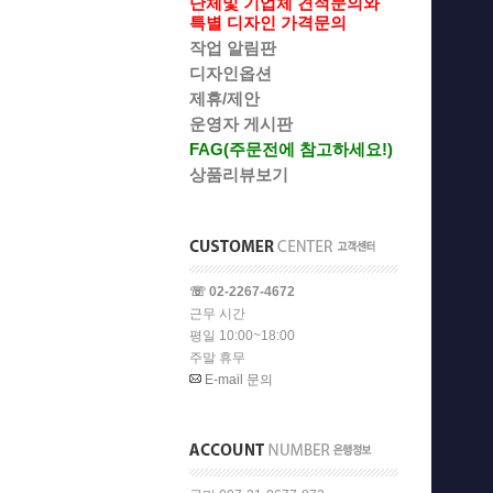
단체및 기업체 견적문의와
특별 디자인 가격문의
작업 알림판
디자인옵션
제휴/제안
운영자 게시판
FAG(주문전에 참고하세요!)
상품리뷰보기
☏ 02-2267-4672
근무 시간
평일 10:00~18:00
주말 휴무
E-mail 문의