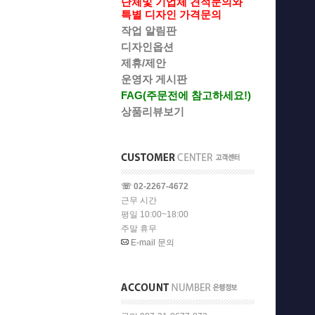
단체및 기업체 견적문의와
특별 디자인 가격문의
작업 알림판
디자인옵션
제휴/제안
운영자 게시판
FAG(주문전에 참고하세요!)
상품리뷰보기
☏ 02-2267-4672
근무 시간
평일 10:00~18:00
주말 휴무
E-mail 문의