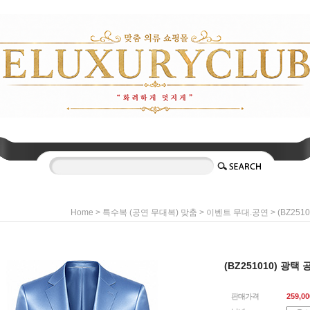
>
>
> (BZ25
Home
특수복 (공연 무대복) 맞춤
이벤트 무대.공연
(BZ251010) 광택
판매가격
259,00