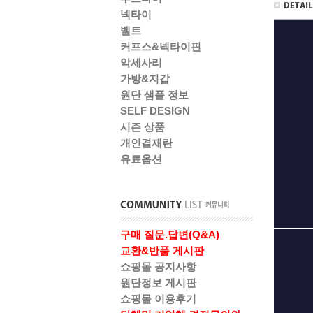
넥타이
벨트
커프스&넥타이핀
악세사리
가방&지갑
원단 샘플 정보
SELF DESIGN
시즌 상품
개인결재란
유료옵션
구매 질문.답변(Q&A)
교환&반품 게시판
쇼핑몰 공지사항
원단정보 게시판
쇼핑몰 이용후기