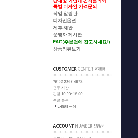
단체및 기업체 견적문의와
특별 디자인 가격문의
작업 알림판
디자인옵션
제휴/제안
운영자 게시판
FAG(주문전에 참고하세요!)
상품리뷰보기
☏ 02-2267-4672
근무 시간
평일 10:00~18:00
주말 휴무
E-mail 문의