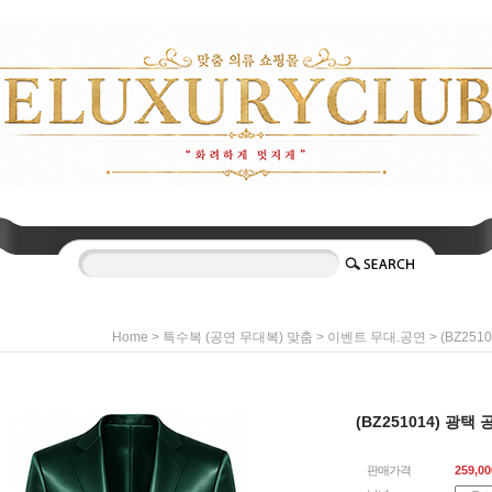
>
>
> (BZ25
Home
특수복 (공연 무대복) 맞춤
이벤트 무대.공연
(BZ251014) 광택
판매가격
259,00