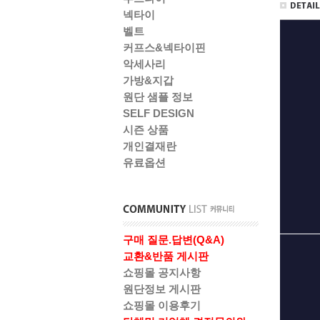
넥타이
벨트
커프스&넥타이핀
악세사리
가방&지갑
원단 샘플 정보
SELF DESIGN
시즌 상품
개인결재란
유료옵션
구매 질문.답변(Q&A)
교환&반품 게시판
쇼핑몰 공지사항
원단정보 게시판
쇼핑몰 이용후기