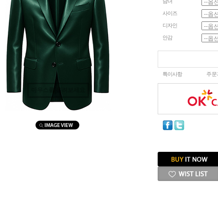
남녀
사이즈
디자인
안감
특이사항
주문
마우스를 올려보세요