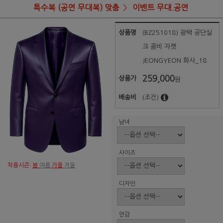
특수복 (공연 무대복) 맞춤
이벤트 무대.공연
상품명
(BZ251018) 광택 공단실
크 콤비 자켓
JEONGYEON 화사_18
259,000
상품가
원
배송비
(조건)
남녀
사이즈
착용시즌:
봄
여름
가을
겨울
디자인
안감