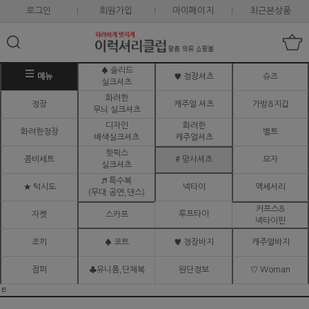
로그인
회원가입
마이페이지
최근본상품
♠ 솔리드
메뉴
♥ 정장셔츠
슈즈
실크셔츠
화려한
정장
캐주얼 셔츠
가방&지갑
무늬 실크셔츠
디자인
화려한
화려한정장
벨트
배색실크셔츠
캐주얼셔츠
핫픽스
콤비세트
# 망사셔츠
모자
실크셔츠
♬ 특수복
★ 턱시도
넥타이
액세서리
(무대.공연,댄스)
커프스&
루프타이
자켓
스카프
넥타이핀
조끼
♠ 코트
♥ 정장바지
캐주얼바지
점퍼
♣유니폼,단체복
원단정보
♡ Woman
ㅌ