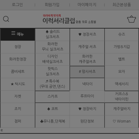
로그인
회원가입
마이페이지
최근본상품
♠ 솔리드
메뉴
♥ 정장셔츠
슈즈
실크셔츠
화려한
정장
캐주얼 셔츠
가방&지갑
무늬 실크셔츠
디자인
화려한
화려한정장
벨트
배색실크셔츠
캐주얼셔츠
핫픽스
콤비세트
# 망사셔츠
모자
실크셔츠
♬ 특수복
★ 턱시도
넥타이
액세서리
(무대.공연,댄스)
커프스&
루프타이
자켓
스카프
넥타이핀
조끼
♠ 코트
♥ 정장바지
캐주얼바지
점퍼
♣유니폼,단체복
원단정보
♡ Woman
ㅌ