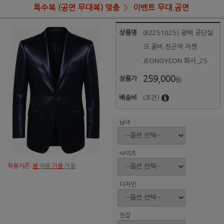
특수복 (공연 무대복) 맞춤
이벤트 무대.공연
상품명
(BZ251025) 광택 공단실
크 콤비 진곤색 자켓
JEONGYEON 화사_25
259,000
상품가
원
배송비
(조건)
남녀
사이즈
착용시즌:
봄
여름
가을
겨울
디자인
안감