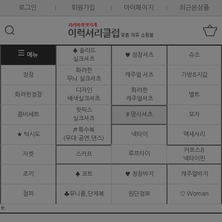
로그인
회원가입
마이페이지
최근본상품
♠ 솔리드
메뉴
♥ 정장셔츠
슈즈
실크셔츠
화려한
정장
캐주얼 셔츠
가방&지갑
무늬 실크셔츠
디자인
화려한
화려한정장
벨트
배색실크셔츠
캐주얼셔츠
핫픽스
콤비세트
# 망사셔츠
모자
실크셔츠
♬ 특수복
★ 턱시도
넥타이
액세서리
(무대.공연,댄스)
커프스&
루프타이
자켓
스카프
넥타이핀
조끼
♠ 코트
♥ 정장바지
캐주얼바지
점퍼
♣유니폼,단체복
원단정보
♡ Woman
ㅌ