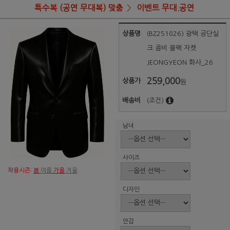
특수복 (공연 무대복) 맞춤
이벤트 무대.공연
상품명
(BZ251026) 광택 공단실
크 콤비 블랙 자켓
JEONGYEON 화사_26
259,000
상품가
원
배송비
(조건)
남녀
사이즈
착용시즌:
봄
여름
가을
겨울
디자인
안감