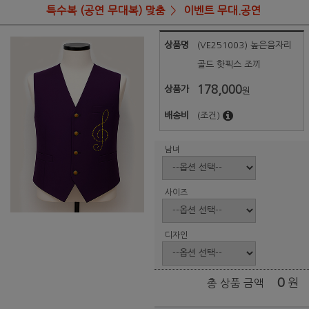
특수복 (공연 무대복) 맞춤
이벤트 무대.공연
상품명
(VE251003) 높은음자리
골드 핫픽스 조끼
178,000
상품가
원
배송비
(조건)
남녀
사이즈
디자인
0
원
총 상품 금액