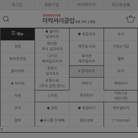
로그인
회원가입
마이페이지
최근본상품
♠ 솔리드
메뉴
♥ 정장셔츠
슈즈
실크셔츠
화려한
정장
캐주얼 셔츠
가방&지갑
무늬 실크셔츠
디자인
화려한
화려한정장
벨트
배색실크셔츠
캐주얼셔츠
핫픽스
콤비세트
# 망사셔츠
모자
실크셔츠
♬ 특수복
★ 턱시도
넥타이
액세서리
(무대.공연,댄스)
커프스&
루프타이
자켓
스카프
넥타이핀
조끼
♠ 코트
♥ 정장바지
캐주얼바지
점퍼
♣유니폼,단체복
원단정보
♡ Woman
ㅌ