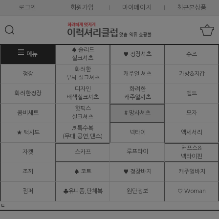
로그인
회원가입
마이페이지
최근본상품
♠ 솔리드
메뉴
♥ 정장셔츠
슈즈
실크셔츠
화려한
정장
캐주얼 셔츠
가방&지갑
무늬 실크셔츠
디자인
화려한
화려한정장
벨트
배색실크셔츠
캐주얼셔츠
핫픽스
콤비세트
# 망사셔츠
모자
실크셔츠
♬ 특수복
★ 턱시도
넥타이
액세서리
(무대.공연,댄스)
커프스&
루프타이
자켓
스카프
넥타이핀
조끼
♠ 코트
♥ 정장바지
캐주얼바지
점퍼
♣유니폼,단체복
원단정보
♡ Woman
ㅌ