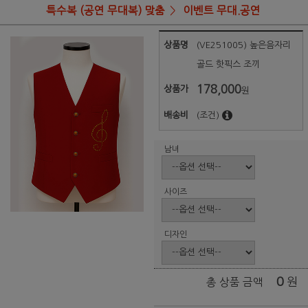
특수복 (공연 무대복) 맞춤
이벤트 무대.공연
상품명
(VE251005) 높은음자리
골드 핫픽스 조끼
178,000
상품가
원
배송비
(조건)
남녀
사이즈
디자인
0
원
총 상품 금액