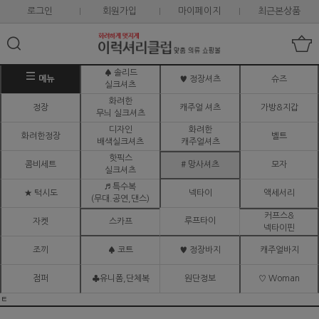
로그인
회원가입
마이페이지
최근본상품
♠ 솔리드
메뉴
♥ 정장셔츠
슈즈
실크셔츠
화려한
정장
캐주얼 셔츠
가방&지갑
무늬 실크셔츠
디자인
화려한
화려한정장
벨트
배색실크셔츠
캐주얼셔츠
핫픽스
콤비세트
# 망사셔츠
모자
실크셔츠
♬ 특수복
★ 턱시도
넥타이
액세서리
(무대.공연,댄스)
커프스&
루프타이
자켓
스카프
넥타이핀
조끼
♠ 코트
♥ 정장바지
캐주얼바지
점퍼
♣유니폼,단체복
원단정보
♡ Woman
ㅌ