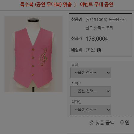
특수복 (공연 무대복) 맞춤
이벤트 무대.공연
상품명
(VE251006) 높은음자리
골드 핫픽스 조끼
178,000
상품가
원
배송비
(조건)
남녀
사이즈
디자인
0
원
총 상품 금액