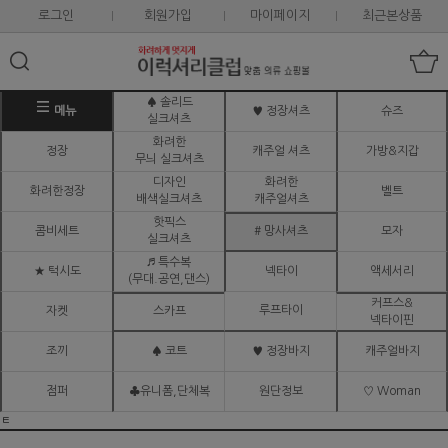
로그인
회원가입
마이페이지
최근본상품
♠ 솔리드
메뉴
♥ 정장셔츠
슈즈
실크셔츠
화려한
정장
캐주얼 셔츠
가방&지갑
무늬 실크셔츠
디자인
화려한
화려한정장
벨트
배색실크셔츠
캐주얼셔츠
핫픽스
콤비세트
# 망사셔츠
모자
실크셔츠
♬ 특수복
★ 턱시도
넥타이
액세서리
(무대.공연,댄스)
커프스&
루프타이
자켓
스카프
넥타이핀
조끼
♠ 코트
♥ 정장바지
캐주얼바지
점퍼
♣유니폼,단체복
원단정보
♡ Woman
ㅌ