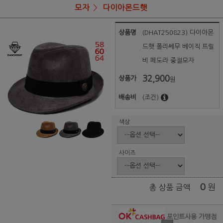
모자
다이아몬드햇
상품명
(DHAT250823) 다이아몬
드햇 폴리쎄무 베이직 트릴
비 페도라 중절모자
32,900
상품가
원
배송비
(조건)
색상
사이즈
0
원
총 상품 금액
포인트사용 가맹점