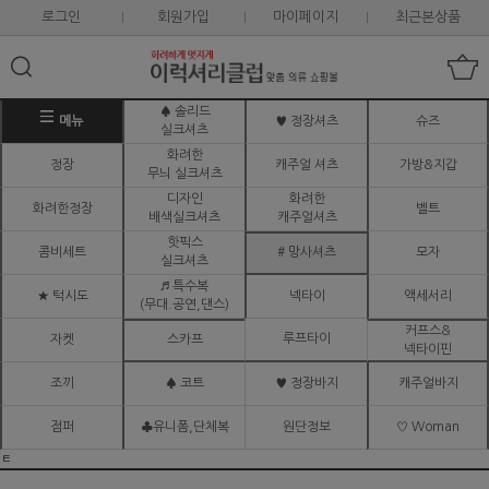
로그인
회원가입
마이페이지
최근본상품
♠ 솔리드
메뉴
♥ 정장셔츠
슈즈
실크셔츠
화려한
정장
캐주얼 셔츠
가방&지갑
무늬 실크셔츠
디자인
화려한
화려한정장
벨트
배색실크셔츠
캐주얼셔츠
핫픽스
콤비세트
# 망사셔츠
모자
실크셔츠
♬ 특수복
★ 턱시도
넥타이
액세서리
(무대.공연,댄스)
커프스&
루프타이
자켓
스카프
넥타이핀
조끼
♠ 코트
♥ 정장바지
캐주얼바지
점퍼
♣유니폼,단체복
원단정보
♡ Woman
ㅌ