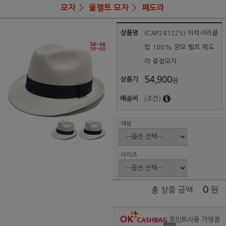
모자
울펠트 모자
페도라
상품명
(CAP241225) 이럭셔리클
럽 100% 양모 펠트 페도
라 중절모자
54,900
상품가
원
배송비
(조건)
색상
사이즈
0
원
총 상품 금액
포인트사용 가맹점