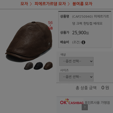
모자
피에르가르댕 모자
봄여름 모자
상품명
(CAP250940) 피에르가르
댕 크랙 헌팅캡 베레모
25,900
상품가
원
배송비
(조건)
색상
사이즈
0
원
총 상품 금액
포인트사용 가맹점
?