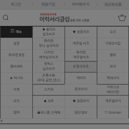
로그인
회원가입
마이페이지
최근본상품
♠ 솔리드
메뉴
♥ 정장셔츠
슈즈
실크셔츠
화려한
정장
캐주얼 셔츠
가방&지갑
무늬 실크셔츠
디자인
화려한
화려한정장
벨트
배색실크셔츠
캐주얼셔츠
핫픽스
콤비세트
# 망사셔츠
모자
실크셔츠
♬ 특수복
★ 턱시도
넥타이
액세서리
(무대.공연,댄스)
커프스&
루프타이
자켓
스카프
넥타이핀
조끼
♠ 코트
♥ 정장바지
캐주얼바지
점퍼
♣유니폼,단체복
원단정보
♡ Woman
ㅌ