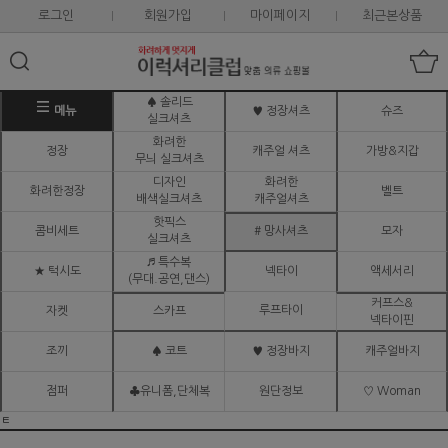
로그인
회원가입
마이페이지
최근본상품
♠ 솔리드
메뉴
♥ 정장셔츠
슈즈
실크셔츠
화려한
정장
캐주얼 셔츠
가방&지갑
무늬 실크셔츠
디자인
화려한
화려한정장
벨트
배색실크셔츠
캐주얼셔츠
핫픽스
콤비세트
# 망사셔츠
모자
실크셔츠
♬ 특수복
★ 턱시도
넥타이
액세서리
(무대.공연,댄스)
커프스&
루프타이
자켓
스카프
넥타이핀
조끼
♠ 코트
♥ 정장바지
캐주얼바지
점퍼
♣유니폼,단체복
원단정보
♡ Woman
ㅌ