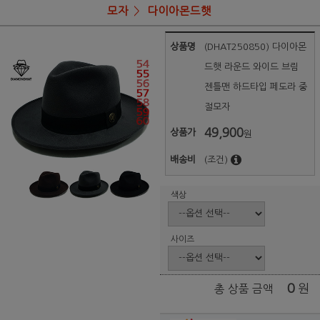
모자
다이아몬드햇
상품명
(DHAT250850) 다이아몬
드햇 라운드 와이드 브림
젠틀맨 하드타입 페도라 중
절모자
49,900
상품가
원
배송비
(조건)
색상
사이즈
0
원
총 상품 금액