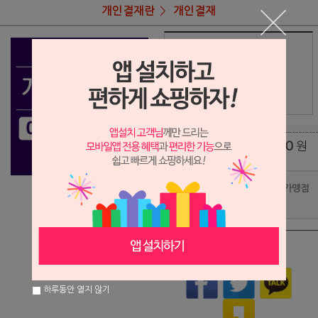
개인결재란
개인결재
상품명
박운님 셔츠1 결재란.
89,000
상품가
원
배송비
(조건)
0
원
총 상품 금액
포인트사용 가맹점
?
상품이 품절되었습니다.
하루동안 열지 않기