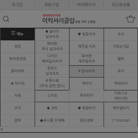
로그인
회원가입
마이페이지
최근본상품
♠ 솔리드
메뉴
♥ 정장셔츠
슈즈
실크셔츠
화려한
정장
캐주얼 셔츠
가방&지갑
무늬 실크셔츠
디자인
화려한
화려한정장
벨트
배색실크셔츠
캐주얼셔츠
핫픽스
콤비세트
# 망사셔츠
모자
실크셔츠
♬ 특수복
★ 턱시도
넥타이
액세서리
(무대.공연,댄스)
커프스&
루프타이
자켓
스카프
넥타이핀
조끼
♠ 코트
♥ 정장바지
캐주얼바지
점퍼
♣유니폼,단체복
원단정보
♡ Woman
ㅌ