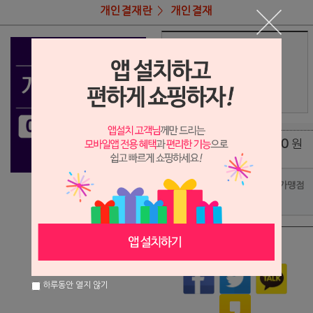
개인결재란
개인결재
상품명
박운님 셔츠5 결재란.
89,000
상품가
원
배송비
(조건)
0
원
총 상품 금액
포인트사용 가맹점
?
상품이 품절되었습니다.
하루동안 열지 않기