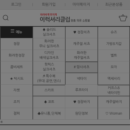
로그인
회원가입
마이페이지
최근본상품
♠ 솔리드
메뉴
♥ 정장셔츠
슈즈
실크셔츠
화려한
정장
캐주얼 셔츠
가방&지갑
무늬 실크셔츠
디자인
화려한
화려한정장
벨트
배색실크셔츠
캐주얼셔츠
핫픽스
콤비세트
# 망사셔츠
모자
실크셔츠
♬ 특수복
★ 턱시도
넥타이
액세서리
(무대.공연,댄스)
커프스&
루프타이
자켓
스카프
넥타이핀
조끼
♠ 코트
♥ 정장바지
캐주얼바지
점퍼
♣유니폼,단체복
원단정보
♡ Woman
ㅌ