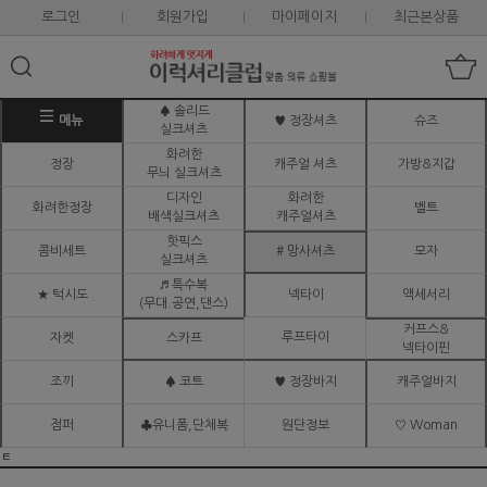
로그인
회원가입
마이페이지
최근본상품
♠ 솔리드
메뉴
♥ 정장셔츠
슈즈
실크셔츠
화려한
정장
캐주얼 셔츠
가방&지갑
무늬 실크셔츠
디자인
화려한
화려한정장
벨트
배색실크셔츠
캐주얼셔츠
핫픽스
콤비세트
# 망사셔츠
모자
실크셔츠
♬ 특수복
★ 턱시도
넥타이
액세서리
(무대.공연,댄스)
커프스&
루프타이
자켓
스카프
넥타이핀
조끼
♠ 코트
♥ 정장바지
캐주얼바지
점퍼
♣유니폼,단체복
원단정보
♡ Woman
ㅌ