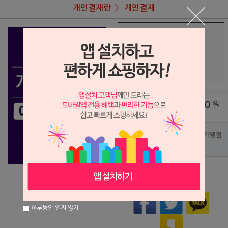
개인결재란
개인결재
상품명
고정조님 결재란
18,000
상품가
원
배송비
(조건)
0
원
총 상품 금액
포인트사용 가맹점
?
상품이 품절되었습니다.
하루동안 열지 않기