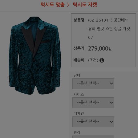
턱시도 맞춤
턱시도 자켓
상품명
(BZT261011) 공단배색
유리 벨벳 스판 싱글 자켓
07
279,000
상품가
원
배송비
(조건)
남녀
사이즈
디자인
안감