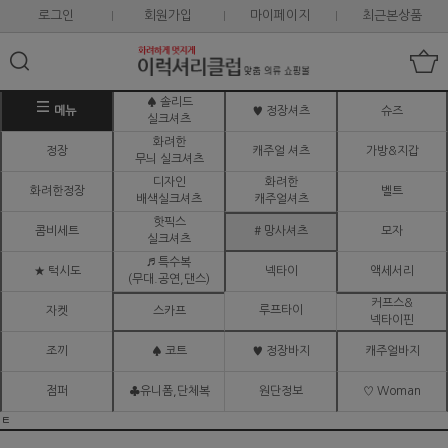
로그인
회원가입
마이페이지
최근본상품
♠ 솔리드
메뉴
♥ 정장셔츠
슈즈
실크셔츠
화려한
정장
캐주얼 셔츠
가방&지갑
무늬 실크셔츠
디자인
화려한
화려한정장
벨트
배색실크셔츠
캐주얼셔츠
핫픽스
콤비세트
# 망사셔츠
모자
실크셔츠
♬ 특수복
★ 턱시도
넥타이
액세서리
(무대.공연,댄스)
커프스&
루프타이
자켓
스카프
넥타이핀
조끼
♠ 코트
♥ 정장바지
캐주얼바지
점퍼
♣유니폼,단체복
원단정보
♡ Woman
ㅌ