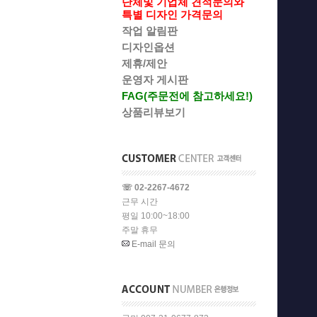
단체및 기업체 견적문의와
특별 디자인 가격문의
작업 알림판
디자인옵션
제휴/제안
운영자 게시판
FAG(주문전에 참고하세요!)
상품리뷰보기
☏ 02-2267-4672
근무 시간
평일 10:00~18:00
주말 휴무
E-mail 문의