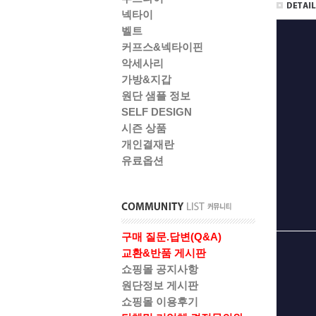
넥타이
벨트
커프스&넥타이핀
악세사리
가방&지갑
원단 샘플 정보
SELF DESIGN
시즌 상품
개인결재란
유료옵션
구매 질문.답변(Q&A)
교환&반품 게시판
쇼핑몰 공지사항
원단정보 게시판
쇼핑몰 이용후기