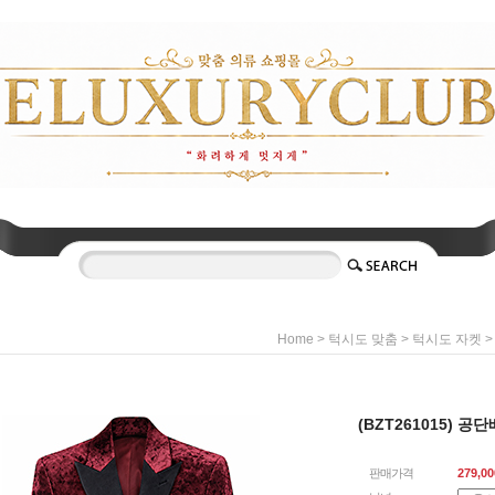
>
>
>
Home
턱시도 맞춤
턱시도 자켓
(BZT261015) 
판매가격
279,00