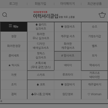
로그인
회원가입
마이페이지
최근본상품
♠ 솔리드
메뉴
♥ 정장셔츠
슈즈
실크셔츠
화려한
정장
캐주얼 셔츠
가방&지갑
무늬 실크셔츠
디자인
화려한
화려한정장
벨트
배색실크셔츠
캐주얼셔츠
핫픽스
콤비세트
# 망사셔츠
모자
실크셔츠
♬ 특수복
★ 턱시도
넥타이
액세서리
(무대.공연,댄스)
커프스&
루프타이
자켓
스카프
넥타이핀
조끼
♠ 코트
♥ 정장바지
캐주얼바지
점퍼
♣유니폼,단체복
원단정보
♡ Woman
ㅌ