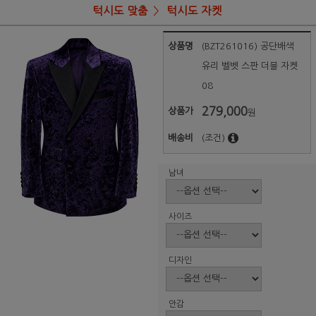
턱시도 맞춤
턱시도 자켓
상품명
(BZT261016) 공단배색
유리 벨벳 스판 더블 자켓
08
279,000
상품가
원
배송비
(조건)
남녀
사이즈
디자인
안감