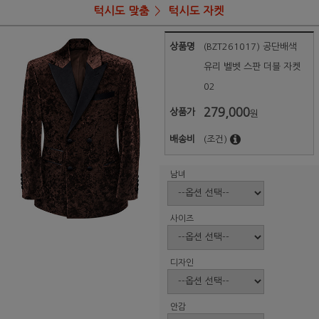
턱시도 맞춤
턱시도 자켓
상품명
(BZT261017) 공단배색
유리 벨벳 스판 더블 자켓
02
279,000
상품가
원
배송비
(조건)
남녀
사이즈
디자인
안감