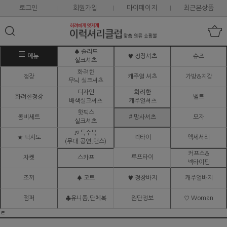
로그인
회원가입
마이페이지
최근본상품
♠ 솔리드
메뉴
♥ 정장셔츠
슈즈
실크셔츠
화려한
정장
캐주얼 셔츠
가방&지갑
무늬 실크셔츠
디자인
화려한
화려한정장
벨트
배색실크셔츠
캐주얼셔츠
핫픽스
콤비세트
# 망사셔츠
모자
실크셔츠
♬ 특수복
★ 턱시도
넥타이
액세서리
(무대.공연,댄스)
커프스&
루프타이
자켓
스카프
넥타이핀
조끼
♠ 코트
♥ 정장바지
캐주얼바지
점퍼
♣유니폼,단체복
원단정보
♡ Woman
ㅌ