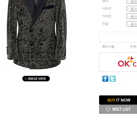
남녀
사이즈
디자인
안감
특이사항
주문
마우스를 올려보세요