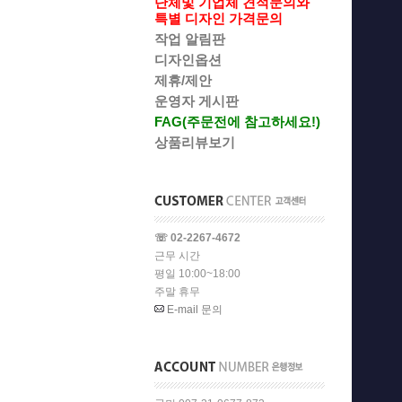
단체및 기업체 견적문의와
특별 디자인 가격문의
작업 알림판
디자인옵션
제휴/제안
운영자 게시판
FAG(주문전에 참고하세요!)
상품리뷰보기
☏ 02-2267-4672
근무 시간
평일 10:00~18:00
주말 휴무
E-mail 문의