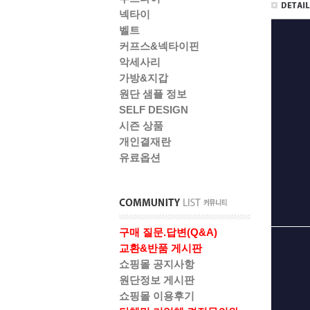
넥타이
벨트
커프스&넥타이핀
악세사리
가방&지갑
원단 샘플 정보
SELF DESIGN
시즌 상품
개인결재란
유료옵션
구매 질문.답변(Q&A)
교환&반품 게시판
쇼핑몰 공지사항
원단정보 게시판
쇼핑몰 이용후기