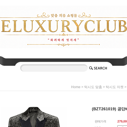
>
>
>
Home
턱시도 맞춤
턱시도 자켓
(BZT261019) 
판매가격
279,00