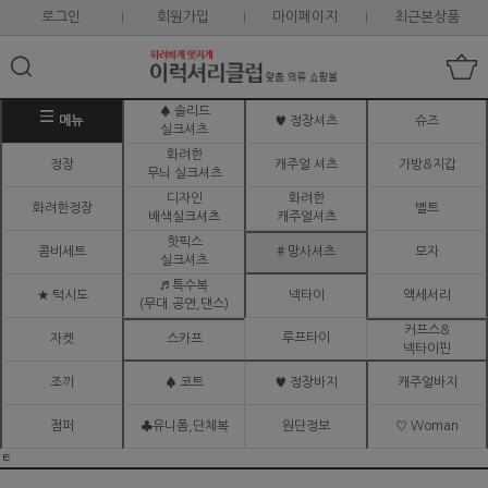
로그인
회원가입
마이페이지
최근본상품
♠ 솔리드
메뉴
♥ 정장셔츠
슈즈
실크셔츠
화려한
정장
캐주얼 셔츠
가방&지갑
무늬 실크셔츠
디자인
화려한
화려한정장
벨트
배색실크셔츠
캐주얼셔츠
핫픽스
콤비세트
# 망사셔츠
모자
실크셔츠
♬ 특수복
★ 턱시도
넥타이
액세서리
(무대.공연,댄스)
커프스&
루프타이
자켓
스카프
넥타이핀
조끼
♠ 코트
♥ 정장바지
캐주얼바지
점퍼
♣유니폼,단체복
원단정보
♡ Woman
ㅌ