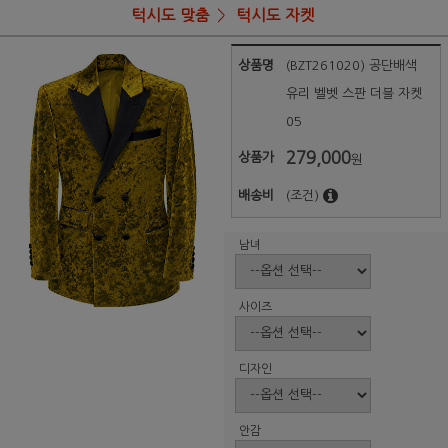
턱시도 맞춤
턱시도 자켓
상품명
(BZT261020) 공단배색
유리 벨벳 스판 더블 자켓
05
279,000
상품가
원
배송비
(조건)
남녀
사이즈
디자인
안감