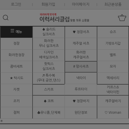
로그인
회원가입
마이페이지
최근본상품
♠ 솔리드
메뉴
♥ 정장셔츠
슈즈
실크셔츠
화려한
정장
캐주얼 셔츠
가방&지갑
무늬 실크셔츠
디자인
화려한
화려한정장
벨트
배색실크셔츠
캐주얼셔츠
핫픽스
콤비세트
# 망사셔츠
모자
실크셔츠
♬ 특수복
★ 턱시도
넥타이
액세서리
(무대.공연,댄스)
커프스&
루프타이
자켓
스카프
넥타이핀
조끼
♠ 코트
♥ 정장바지
캐주얼바지
점퍼
♣유니폼,단체복
원단정보
♡ Woman
ㅌ