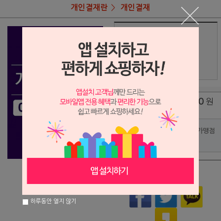
개인결재란
개인결재
상품명
고정조님 결재
24,000
상품가
원
배송비
(조건)
0
원
총 상품 금액
포인트사용 가맹점
?
상품이 품절되었습니다.
하루동안 열지 않기