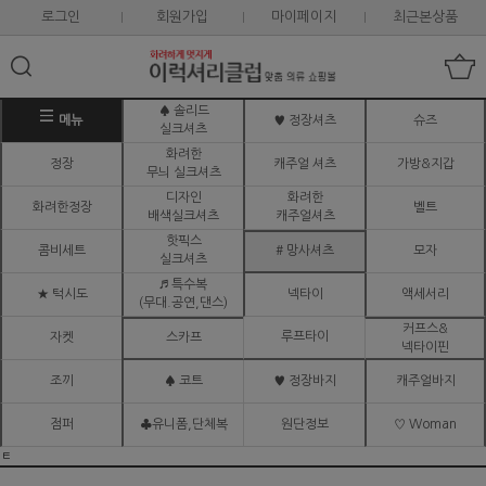
로그인
회원가입
마이페이지
최근본상품
♠ 솔리드
메뉴
♥ 정장셔츠
슈즈
실크셔츠
화려한
정장
캐주얼 셔츠
가방&지갑
무늬 실크셔츠
디자인
화려한
화려한정장
벨트
배색실크셔츠
캐주얼셔츠
핫픽스
콤비세트
# 망사셔츠
모자
실크셔츠
♬ 특수복
★ 턱시도
넥타이
액세서리
(무대.공연,댄스)
커프스&
루프타이
자켓
스카프
넥타이핀
조끼
♠ 코트
♥ 정장바지
캐주얼바지
점퍼
♣유니폼,단체복
원단정보
♡ Woman
ㅌ