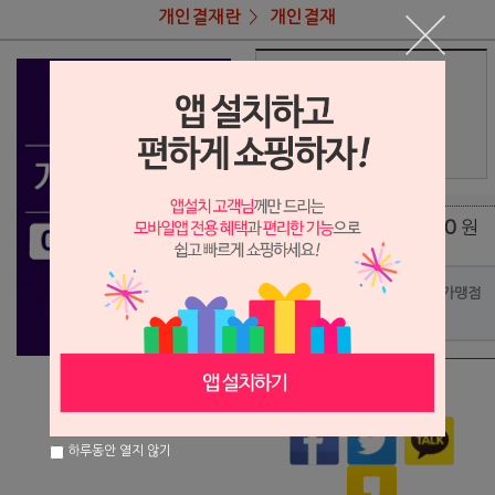
개인결재란
개인결재
상품명
조남훈
358,000
상품가
원
배송비
(조건)
0
원
총 상품 금액
포인트사용 가맹점
?
상품이 품절되었습니다.
하루동안 열지 않기