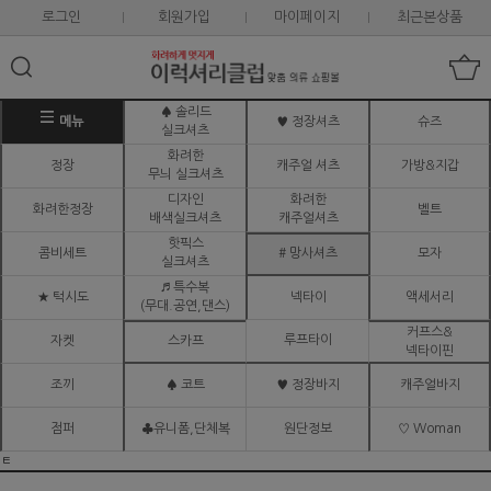
로그인
회원가입
마이페이지
최근본상품
♠ 솔리드
메뉴
♥ 정장셔츠
슈즈
실크셔츠
화려한
정장
캐주얼 셔츠
가방&지갑
무늬 실크셔츠
디자인
화려한
화려한정장
벨트
배색실크셔츠
캐주얼셔츠
핫픽스
콤비세트
# 망사셔츠
모자
실크셔츠
♬ 특수복
★ 턱시도
넥타이
액세서리
(무대.공연,댄스)
커프스&
루프타이
자켓
스카프
넥타이핀
조끼
♠ 코트
♥ 정장바지
캐주얼바지
점퍼
♣유니폼,단체복
원단정보
♡ Woman
ㅌ