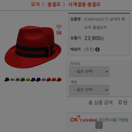
모자
중절모
사계절용 중절모
상품명
(CAP260227) 삼색띠 페
도라 중절모자
23,900
상품가
원
배송비
(조건)
사이즈
색상
0
원
총 상품 금액
포인트사용 가맹점
?