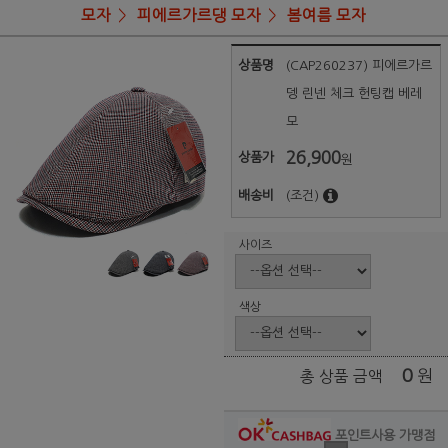
모자
피에르가르댕 모자
봄여름 모자
상품명
(CAP260237) 피에르가르
뎅 린넨 체크 헌팅캡 베레
모
26,900
상품가
원
배송비
(조건)
사이즈
색상
0
원
총 상품 금액
포인트사용 가맹점