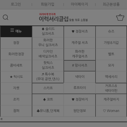
로그인
회원가입
마이페이지
최근본상품
♠ 솔리드
메뉴
♥ 정장셔츠
슈즈
실크셔츠
화려한
정장
캐주얼 셔츠
가방&지갑
무늬 실크셔츠
디자인
화려한
화려한정장
벨트
배색실크셔츠
캐주얼셔츠
핫픽스
콤비세트
# 망사셔츠
모자
실크셔츠
♬ 특수복
★ 턱시도
넥타이
액세서리
(무대.공연,댄스)
커프스&
루프타이
자켓
스카프
넥타이핀
조끼
♠ 코트
♥ 정장바지
캐주얼바지
점퍼
♣유니폼,단체복
원단정보
♡ Woman
ㅌ