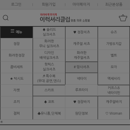
로그인
회원가입
마이페이지
최근본상품
♠ 솔리드
메뉴
♥ 정장셔츠
슈즈
실크셔츠
화려한
정장
캐주얼 셔츠
가방&지갑
무늬 실크셔츠
디자인
화려한
화려한정장
벨트
배색실크셔츠
캐주얼셔츠
핫픽스
콤비세트
# 망사셔츠
모자
실크셔츠
♬ 특수복
★ 턱시도
넥타이
액세서리
(무대.공연,댄스)
커프스&
루프타이
자켓
스카프
넥타이핀
조끼
♠ 코트
♥ 정장바지
캐주얼바지
점퍼
♣유니폼,단체복
원단정보
♡ Woman
ㅌ