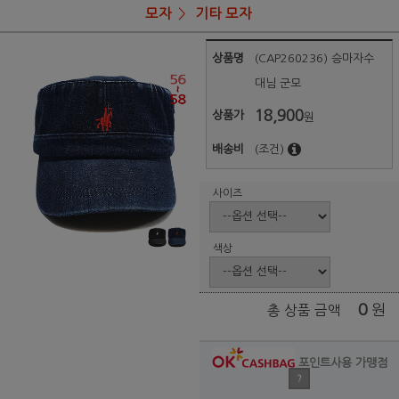
모자
기타 모자
상품명
(CAP260236) 승마자수
대님 군모
18,900
상품가
원
배송비
(조건)
사이즈
색상
0
원
총 상품 금액
포인트사용 가맹점
?